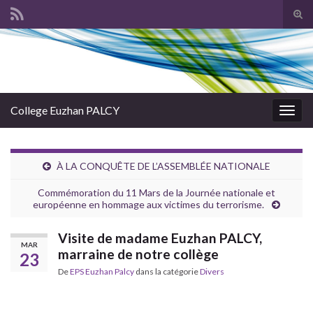
Tog
sear
Search for:
for
College Euzhan PALCY
Togg
navig
À LA CONQUÊTE DE L’ASSEMBLÉE NATIONALE
Commémoration du 11 Mars de la Journée nationale et
européenne en hommage aux victimes du terrorisme.
Visite de madame Euzhan PALCY,
MAR
marraine de notre collège
23
De
EPS Euzhan Palcy
dans la catégorie
Divers