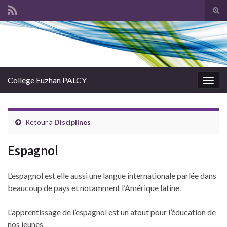
Tog
sear
Search for:
for
College Euzhan PALCY
Togg
navig
Retour à
Disciplines
Espagnol
L’espagnol est elle aussi une langue internationale parlée dans
beaucoup de pays et notamment l’Amérique latine.
L’apprentissage de l’espagnol est un atout pour l’éducation de
nos jeunes