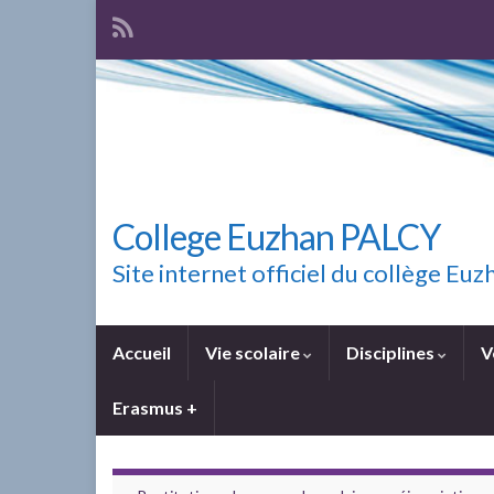
College Euzhan PALCY
Site internet officiel du collège E
Accueil
Vie scolaire
Disciplines
V
Erasmus +