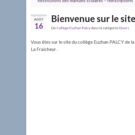
Restitutions des manuels scolaires – réinscriptions
Bienvenue sur le si
AOÛT
16
De
Collège Euzhan Palcy
dans la catégorie
Divers
Vous êtes sur le site du collège Euzhan PALCY de 
La Fraicheur .