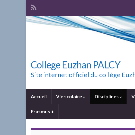
College Euzhan PALCY
Site internet officiel du collège E
Accueil
Vie scolaire
Disciplines
V
Erasmus +