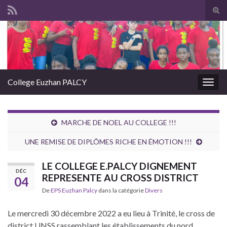
Tog
sear
Search for:
for
College Euzhan PALCY
Togg
navig
MARCHE DE NOEL AU COLLEGE !!!
UNE REMISE DE DIPLÔMES RICHE EN ÉMOTION !!!
LE COLLEGE E.PALCY DIGNEMENT
DÉC
REPRESENTE AU CROSS DISTRICT
04
De
EPS Euzhan Palcy
dans la catégorie
Divers
Le mercredi 30 décembre 2022 a eu lieu à Trinité, le cross de
district UNSS rassemblant les établissements du nord