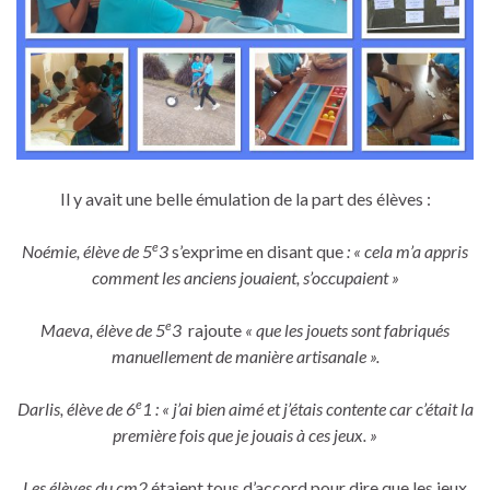
Il y avait une belle émulation de la part des élèves :
e
Noémie, élève de 5
3
s’exprime en disant que
: « cela m’a appris
comment les anciens jouaient, s’occupaient »
e
Maeva, élève de 5
3
rajoute
« que les jouets sont fabriqués
manuellement de manière artisanale ».
e
Darlis, élève de 6
1 : « j’ai bien aimé et j’étais contente car c’était la
première fois que je jouais à ces jeux. »
Les élèves du cm2
étaient tous d’accord pour dire que les jeux