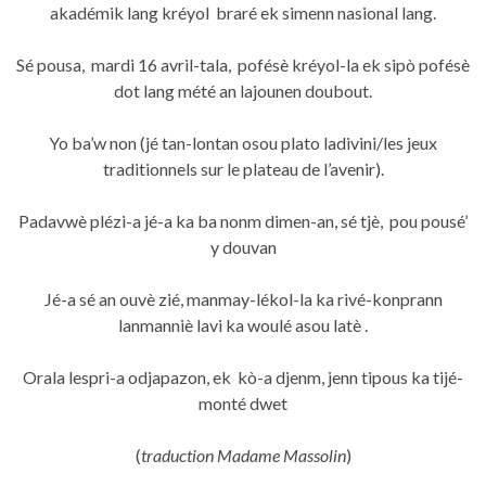
akadémik lang kréyol braré ek simenn nasional lang.
Sé pousa, mardi 16 avril-tala, pofésè kréyol-la ek sipò pofésè
dot lang mété an lajounen doubout.
Yo ba’w non (jé tan-lontan osou plato ladivini/les jeux
traditionnels sur le plateau de l’avenir).
Padavwè plézi-a jé-a ka ba nonm dimen-an, sé tjè, pou pousé’
y douvan
Jé-a sé an ouvè zié, manmay-lékol-la ka rivé-konprann
lanmanniè lavi ka woulé asou latè .
Orala lespri-a odjapazon, ek kò-a djenm, jenn tipous ka tijé-
monté dwet
(
traduction Madame Massolin
)