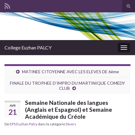
Tog
sear
Search for:
for
College Euzhan PALCY
Togg
navig
MATINEE CITOYENNE AVEC LES ELEVES DE 6ème
FINALE DU TROPHEE D’IMPRO DU MARTINIQUE COMEDY
CLUB
Semaine Nationale des langues
AVR
(Anglais et Espagnol) et Semaine
21
Académique du Créole
De
EPS Euzhan Palcy
dans la catégorie
Divers