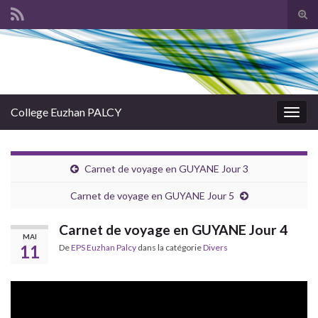
Tog
sear
Search for:
for
College Euzhan PALCY
Togg
navig
Carnet de voyage en GUYANE Jour 3
Carnet de voyage en GUYANE Jour 5
Carnet de voyage en GUYANE Jour 4
MAI
11
De
EPS Euzhan Palcy
dans la catégorie
Divers