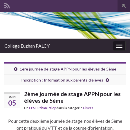
Tog
sear
Search for:
for
College Euzhan PALCY
Togg
navig
1ère journée de stage APPN pour les élèves de 5ème
Inscription : Information aux parents d’élèves
2ème journée de stage APPN pour les
JUIN
élèves de 5ème
05
De
EPS Euzhan Palcy
dans la catégorie
Divers
Pour cette deuxième journée de stage, nos élèves de 5ème
ont pratiqué du VTT et de la course d’orientation.