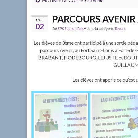
MATINEE DE COHESION 6ème
PARCOURS AVENIR 
OCT
02
De
EPS Euzhan Palcy
dans la catégorie
Divers
Les élèves de 3ème ont participé à une sortie péd
parcours Avenir, au Fort Saint-Louis à Fort-d
BRABANT, HODEBOURG, LEJUSTE et BOUTON 
GUILLAUME 
Les élèves ont appris ce qu’est u