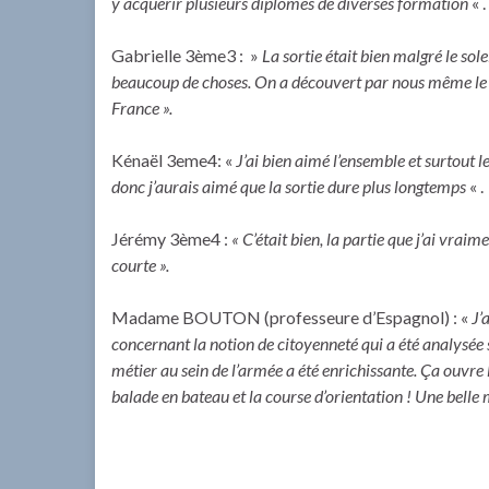
y acquérir plusieurs diplômes de diverses formation
« .
Gabrielle 3ème3 : »
La sortie était bien malgré le sole
beaucoup de choses.
On a découvert par nous même le f
France ».
Kénaël 3eme4: «
J’ai bien aimé l’ensemble et surtout 
donc j’aurais aimé que la sortie dure plus longtemps
« .
Jérémy 3ème4 :
« C’était bien, la partie que j’ai vraim
courte ».
Madame BOUTON (professeure d’Espagnol) : «
J’
concernant la notion de citoyenneté qui a été analysée s
métier au sein de l’armée a été enrichissante. Ça ouvre 
balade en bateau et la course d’orientation ! Une belle