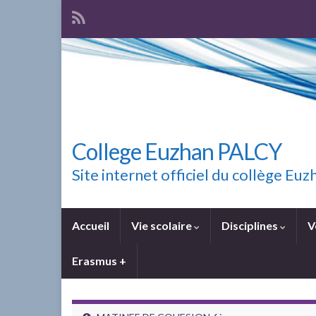
College Euzhan PALCY
Site internet officiel du collège E
Accueil
Vie scolaire
Disciplines
V
Erasmus +