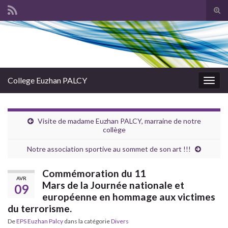
Tog
sear
Search for:
for
College Euzhan PALCY
Togg
navig
Visite de madame Euzhan PALCY, marraine de notre
collège
Notre association sportive au sommet de son art !!!
Commémoration du 11
AVR
Mars de la Journée nationale et
09
européenne en hommage aux victimes
du terrorisme.
De
EPS Euzhan Palcy
dans la catégorie
Divers