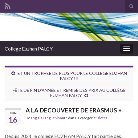
Tog
sear
Search for:
for
College Euzhan PALCY
Togg
navig
ET UN TROPHEE DE PLUS POUR LE COLLEGE EUZHAN
PALCY !!!
FÊTE DE FIN D’ANNÉE ET REMISE DES PRIX AU COLLÈGE
EUZHAN PALCY
A LA DECOUVERTE DE ERASMUS +
JUIN
16
De
anglais Langue vivante
dans la catégorie
Divers
Depuis 2024, le collège EUZHAN PALCY fait partie des