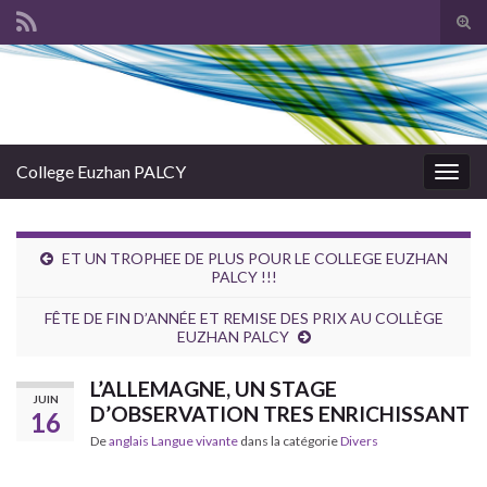
Tog
sear
Search for:
for
College Euzhan PALCY
Togg
navig
ET UN TROPHEE DE PLUS POUR LE COLLEGE EUZHAN
PALCY !!!
FÊTE DE FIN D’ANNÉE ET REMISE DES PRIX AU COLLÈGE
EUZHAN PALCY
L’ALLEMAGNE, UN STAGE
JUIN
D’OBSERVATION TRES ENRICHISSANT
16
De
anglais Langue vivante
dans la catégorie
Divers