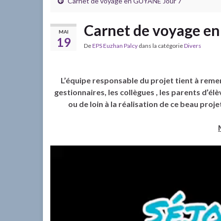
Carnet de voyage en GUYANE Jour 7
Carnet de voyage en 
MAI
19
De
EPS Euzhan Palcy
dans la catégorie
Divers
L’équipe responsable du projet tient à reme
gestionnaires, les collègues , les parents d’é
ou de loin à la réalisation de ce beau projet