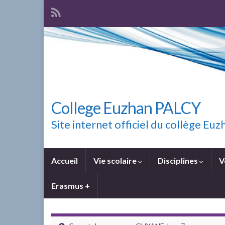
College Euzhan PALCY
Site internet officiel du collège E
Accueil
Vie scolaire
Disciplines
V
Erasmus +