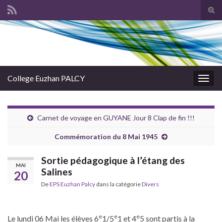
Tog
sear
Search for:
for
College Euzhan PALCY
Togg
navig
Carnet de voyage en GUYANE Jour 8 Clap de fin !!!
Commémoration du 8 Mai 1945
Sortie pédagogique à l’étang des
MAI
Salines
20
De
EPS Euzhan Palcy
dans la catégorie
Divers
e
e
e
Le lundi 06 Mai les élèves 6
1/5
1 et 4
5 sont partis à la