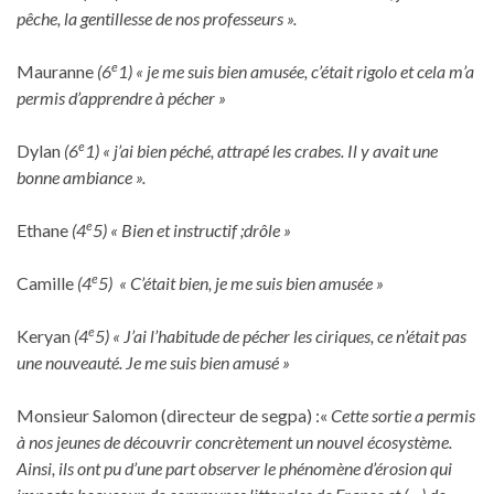
pêche, la gentillesse de nos professeurs »
.
e
Mauranne
(6
1) « je me suis bien amusée, c’était rigolo
et cela m’a
permis d’apprendre à pécher »
e
Dylan
(6
1) « j’ai bien péché, attrapé les crabes. Il y avait une
bonne ambiance ».
e
Ethane
(4
5) « Bien et instructif
;drôle
»
e
Camille
(4
5) « C’était bien, je me suis bien amusée »
e
Keryan
(4
5) « J’ai l’habitude de pécher les
ciriques
, ce n’était pas
une nouveauté. Je me suis bien amusé »
Monsieur Salomon (directeur de segpa) :«
Cette sortie a permis
à nos jeunes de découvrir concrètement un nouvel écosystème.
Ainsi, ils ont pu d’une part observer le phénomène d’érosion qui