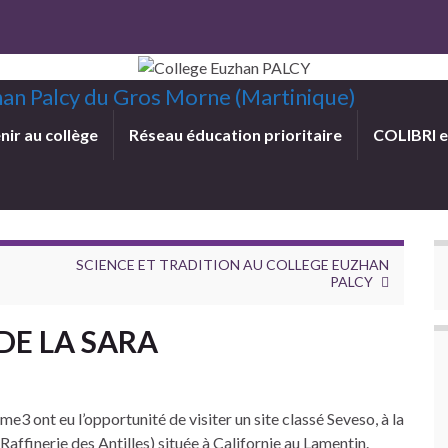
uzhan Palcy du Gros Morne (Martinique)
nir au collège
Réseau éducation prioritaire
COLIBRI 
SCIENCE ET TRADITION AU COLLEGE EUZHAN
PALCY
DE LA SARA
3 ont eu l’opportunité de visiter un site classé Seveso, à la
affinerie des Antilles) située à Californie au Lamentin.