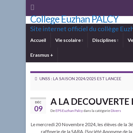
College Euzhan PALCY
Site internet officiel du collège E
Accueil
Vie scolaire
Disciplines
Ve
Erasmus +
UNSS : LA SAISON 2024/2025 EST LANCEE
A LA DECOUVERTE 
DÉC
09
De
EPS Euzhan Palcy
dans la catégorie
Divers
Le mercredi 20 Novembre 2024, les élèves de la 3éme
raffinerie de la SARA, (Société Anonyme de la R