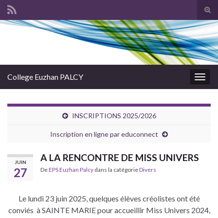
Tog
sear
Search for:
for
College Euzhan PALCY
Togg
navig
INSCRIPTIONS 2025/2026
Inscription en ligne par educonnect
A LA RENCONTRE DE MISS UNIVERS
JUIN
27
De
EPS Euzhan Palcy
dans la catégorie
Divers
Le lundi 23 juin 2025, quelques élèves créolistes ont été
conviés à SAINTE MARIE pour accueillir Miss Univers 2024,