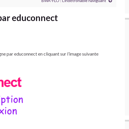
BWA-FLO : L’indétrônable naviguant
 par educonnect
igne par educonnect en cliquant sur l’image suivante