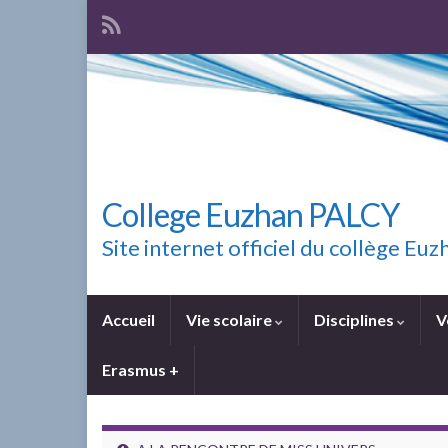
College Euzhan PALCY
Site internet officiel du collège E
Accueil
Vie scolaire
Disciplines
V
Erasmus +