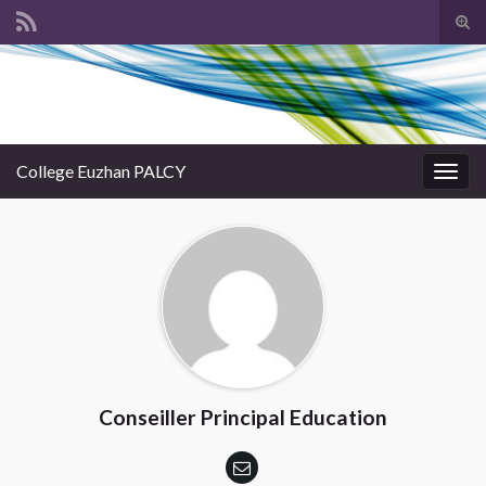
Tog
sear
Search for:
for
College Euzhan PALCY
Togg
navig
Conseiller Principal Education