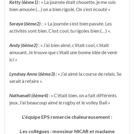
Ketty (6ème1) :
« La journée était chouette, je me suis
bien amusée (…) on a bien rigolé. On s’est écouté »
Soraya (6ème2)
: » La journée s’est bien passée. Les
activités sont bien. C’est cool, tu rigoles bien (…) ».
Andy (6ème2)
: « J’ai bien aimé, c’était cool, c’était
amusant. Je trouve que c’était une bonne idée de venir
ici »
Lyndsay Anne (6ème3) :
« J’ai aimé la course de relais. Se
serait à refaire »
Nathanaël (6ème4)
: « C’était bien, on a fait différents
jeux. J’ai beaucoup aimé le rugby et le volley Ball »
L’équipe EPS remercie chaleureusement :
Les collègues : monsieur NICAR et madame