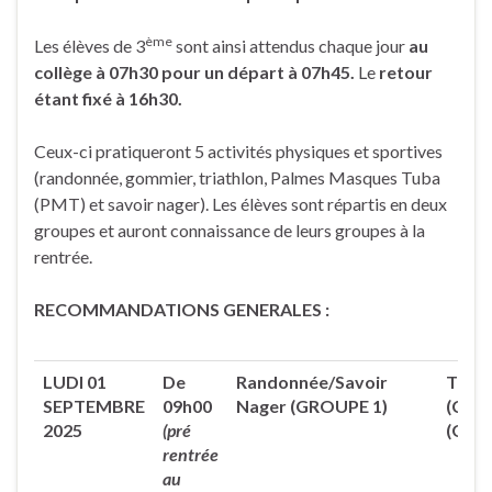
ème
Les élèves de 3
sont ainsi attendus chaque jour
au
collège à 07h30 pour un départ à 07h45.
Le
retour
étant fixé à 16h30.
Ceux-ci pratiqueront 5 activités physiques et sportives
(randonnée, gommier, triathlon, Palmes Masques Tuba
(PMT) et savoir nager). Les élèves sont répartis en deux
groupes et auront connaissance de leurs groupes à la
rentrée.
RECOMMANDATIONS GENERALES :
LUDI 01
De
Randonnée/Savoir
Triat
SEPTEMBRE
09h00
Nager
(
GROUPE 1
)
(Cour
2025
(pré
(
GRO
rentrée
au