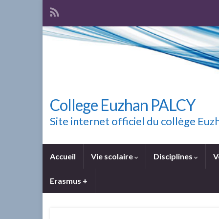
College Euzhan PALCY
Site internet officiel du collège E
Accueil
Vie scolaire
Disciplines
V
Erasmus +