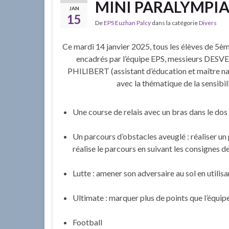
MINI PARALYMPI
JAN
15
De
EPS Euzhan Palcy
dans la catégorie
Divers
Ce mardi 14 janvier 2025, tous les élèves de 5èm
encadrés par l’équipe EPS, messieurs DES
PHILIBERT (assistant d’éducation et maître nage
avec la thématique de la sensibili
Une course de relais avec un bras dans le dos
Un parcours d’obstacles aveuglé : réaliser un 
réalise le parcours en suivant les consignes 
Lutte : amener son adversaire au sol en utilisa
Ultimate : marquer plus de points que l’équip
Football