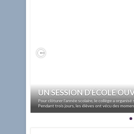
Previous
UN SESSION D’ÉCOLE OU
Pour clôturer l’année scolaire, le collège a organisé 
Pendant trois jours, les élèves ont vécu des mome