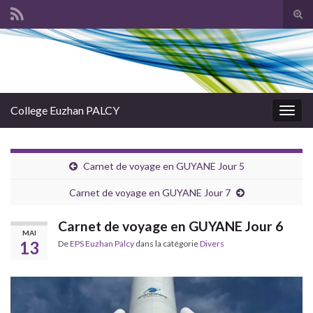
Tog
sear
Search for:
for
College Euzhan PALCY
Togg
navig
Carnet de voyage en GUYANE Jour 5
Carnet de voyage en GUYANE Jour 7
Carnet de voyage en GUYANE Jour 6
MAI
13
De
EPS Euzhan Palcy
dans la catégorie
Divers