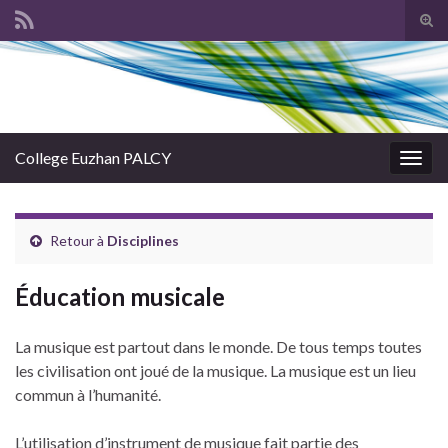
Tog
sear
Search for:
for
College Euzhan PALCY
Togg
navig
Retour à
Disciplines
Éducation musicale
La musique est partout dans le monde. De tous temps toutes
les civilisation ont joué de la musique. La musique est un lieu
commun à l’humanité.
L’utilisation d’instrument de musique fait partie des