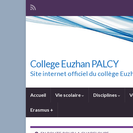
College Euzhan PALCY
Site internet officiel du collège E
Accueil
Vie scolaire
Disciplines
V
Erasmus +