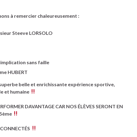
nons à
remercier chaleureusement :
nsieur Steeve LORSOLO
mplication sans faille
dame HUBERT
 superbe belle et enrichissante expérience sportive,
lle et humaine
ERFORMER DAVANTAGE CAR NOS ÉLÈVES SERONT EN
5ème
 CONNECTÉS