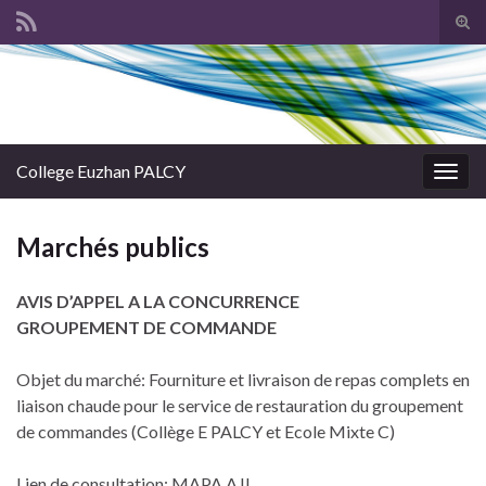
Tog
sear
Search for:
for
College Euzhan PALCY
Togg
navig
Marchés publics
AVIS D’APPEL A LA CONCURRENCE
GROUPEMENT DE COMMANDE
Objet du marché: Fourniture et livraison de repas complets en
liaison chaude pour le service de restauration du groupement
de commandes (Collège E PALCY et Ecole Mixte C)
Lien de consultation: MAPA AJI