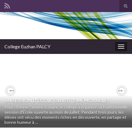
Tog
sear
Search for:
for
College Euzhan PALCY
Togg
navig
Previous
Nex
UN SESSION D’ÉCOLE OUVERTE MÉMORABLE !
Pour clôturer l’année scolaire, le collège a organisé sa traditionnelle
session d’École ouverte au mois de juillet. Pendant trois jours, les
élèves ont vécu des moments riches en découverte, en partage et
bonne humeur à …