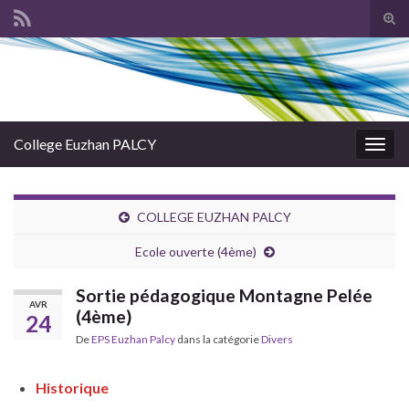
Tog
sear
Search for:
for
College Euzhan PALCY
Togg
navig
COLLEGE EUZHAN PALCY
Ecole ouverte (4ème)
Sortie pédagogique Montagne Pelée
AVR
(4ème)
24
De
EPS Euzhan Palcy
dans la catégorie
Divers
Historique