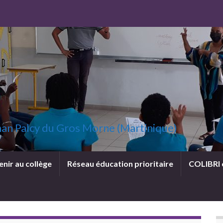
uzhan Palcy du Gros Morne (Martinique)
enir au collège
Réseau éducation prioritaire
COLIBRI