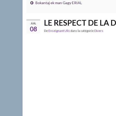
Bokantaj ek man Gagy ERIAL
LE RESPECT DE LA 
JUIL
08
De
Enseignant Ulis
dans la catégorie
Divers