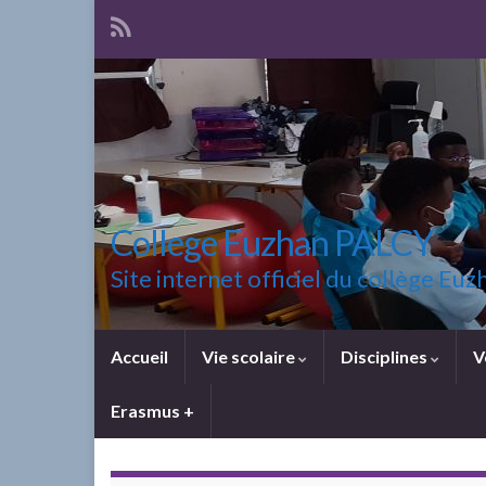
College Euzhan PALCY
Site internet officiel du collège E
Accueil
Vie scolaire
Disciplines
V
Erasmus +