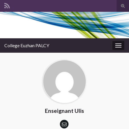
Tog
sear
Search for:
for
College Euzhan PALCY
Togg
navig
Enseignant Ulis