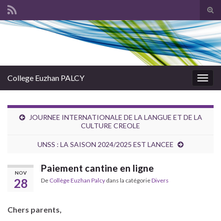
Tog
sear
Search for:
for
College Euzhan PALCY
Togg
navig
JOURNEE INTERNATIONALE DE LA LANGUE ET DE LA
CULTURE CREOLE
UNSS : LA SAISON 2024/2025 EST LANCEE
Paiement cantine en ligne
NOV
28
De
Collège Euzhan Palcy
dans la catégorie
Divers
Chers parents,