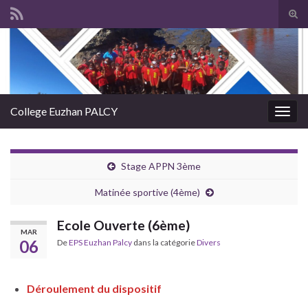
Tog
sear
Search for:
for
College Euzhan PALCY
Togg
navig
Stage APPN 3ème
Matinée sportive (4ème)
Ecole Ouverte (6ème)
MAR
06
De
EPS Euzhan Palcy
dans la catégorie
Divers
Déroulement du dispositif