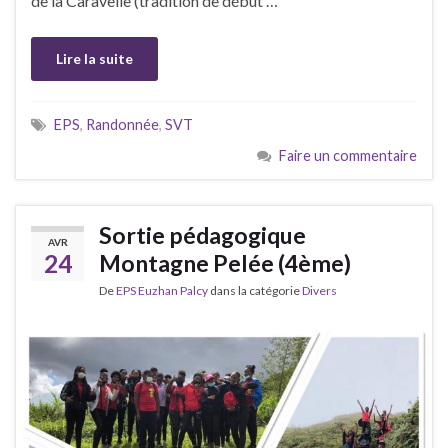
de la Caravelle (tradition de début …
Lire la suite
EPS
,
Randonnée
,
SVT
Faire un commentaire
Sortie pédagogique
AVR
24
Montagne Pelée (4ème)
De
EPS Euzhan Palcy
dans la catégorie
Divers