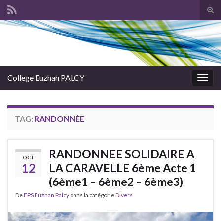
Tog
sear
Search for:
for
College Euzhan PALCY
Togg
navig
TAG:
RANDONNÉE
RANDONNEE SOLIDAIRE A
OCT
12
LA CARAVELLE 6ème Acte 1
(6ème1 – 6ème2 – 6ème3)
De
EPS Euzhan Palcy
dans la catégorie
Divers